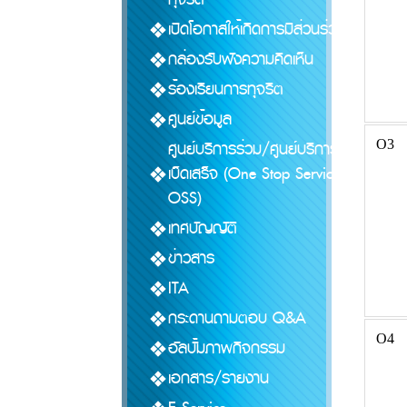
เปิดโอกาสให้เกิดการมีส่วนร่วม
กล่องรับฟังความคิดเห็น
ร้องเรียนการทุจริต
ศูนย์ข้อมูล
O3
ศูนย์บริการร่วม/ศูนย์บริการแบบ
เบ็ดเสร็จ (One Stop Service :
OSS)
เทศบัญญัติ
ข่าวสาร
ITA
กระดานถามตอบ Q&A
O4
อัลบั้มภาพกิจกรรม
เอกสาร/รายงาน