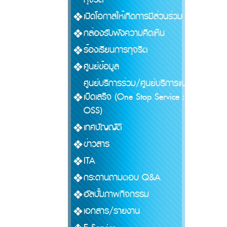
เปิดโอกาสให้เกิดการมีส่วนร่วม
กล่องรับฟังความคิดเห็น
ร้องเรียนการทุจริต
ศูนย์ข้อมูล
ศูนย์บริการร่วม/ศูนย์บริการแบบ
เบ็ดเสร็จ (One Stop Service :
OSS)
เทศบัญญัติ
ข่าวสาร
ITA
กระดานถามตอบ Q&A
อัลบั้มภาพกิจกรรม
เอกสาร/รายงาน