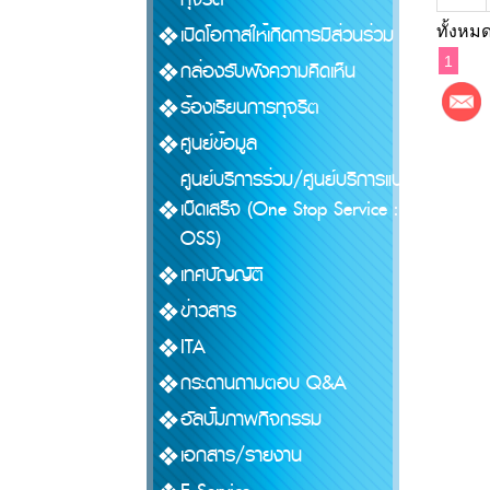
เปิดโอกาสให้เกิดการมีส่วนร่วม
ทั้งหมด
1
กล่องรับฟังความคิดเห็น
ร้องเรียนการทุจริต
ศูนย์ข้อมูล
ศูนย์บริการร่วม/ศูนย์บริการแบบ
เบ็ดเสร็จ (One Stop Service :
OSS)
เทศบัญญัติ
ข่าวสาร
ITA
กระดานถามตอบ Q&A
อัลบั้มภาพกิจกรรม
เอกสาร/รายงาน