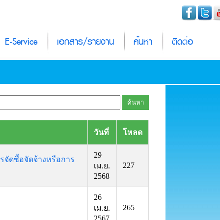
E-Service
เอกสาร/รายงาน
ค้นหา
ติดต่อ
วันที่
โหลด
29
จัดซื้อจัดจ้างหรือการ
227
เม.ย.
2568
26
265
เม.ย.
2567