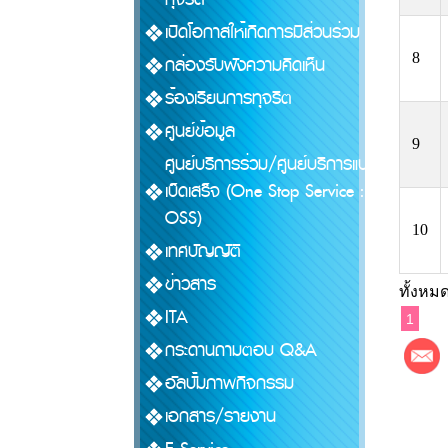
เปิดโอกาสให้เกิดการมีส่วนร่วม
8
กล่องรับฟังความคิดเห็น
ร้องเรียนการทุจริต
ศูนย์ข้อมูล
9
ศูนย์บริการร่วม/ศูนย์บริการแบบ
เบ็ดเสร็จ (One Stop Service :
OSS)
10
เทศบัญญัติ
ข่าวสาร
ทั้งหมด
ITA
1
กระดานถามตอบ Q&A
อัลบั้มภาพกิจกรรม
เอกสาร/รายงาน