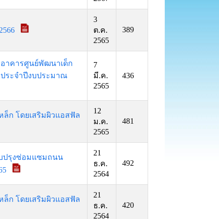
3
389
 2566
ต.ค.
2565
างอาคารศูนย์พัฒนาเด็ก
7
าร ประจำปีงบประมาณ
มี.ค.
436
2565
12
หล็ก โดยเสริมผิวแอสฟัล
481
ม.ค.
2565
21
ปรับปรุงซ่อมแซมถนน
492
ธ.ค.
565
2564
21
หล็ก โดยเสริมผิวแอสฟัล
420
ธ.ค.
2564