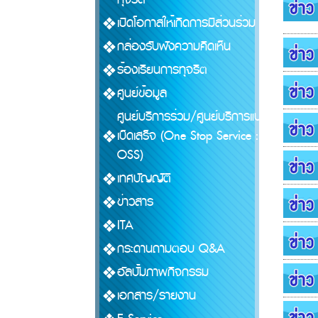
เปิดโอกาสให้เกิดการมีส่วนร่วม
กล่องรับฟังความคิดเห็น
ร้องเรียนการทุจริต
ศูนย์ข้อมูล
ศูนย์บริการร่วม/ศูนย์บริการแบบ
เบ็ดเสร็จ (One Stop Service :
OSS)
เทศบัญญัติ
ข่าวสาร
ITA
กระดานถามตอบ Q&A
อัลบั้มภาพกิจกรรม
เอกสาร/รายงาน