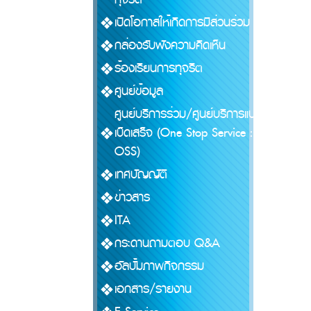
เปิดโอกาสให้เกิดการมีส่วนร่วม
กล่องรับฟังความคิดเห็น
ร้องเรียนการทุจริต
ศูนย์ข้อมูล
ศูนย์บริการร่วม/ศูนย์บริการแบบ
เบ็ดเสร็จ (One Stop Service :
OSS)
เทศบัญญัติ
ข่าวสาร
ITA
กระดานถามตอบ Q&A
อัลบั้มภาพกิจกรรม
เอกสาร/รายงาน