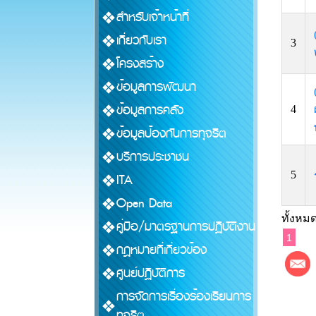
สำหรับเจ้าหน้าที่
เกี่ยวกับเรา
3
โครงสร้าง
ข้อมูลการพัฒนา
ข้อมูลการคลัง
4
ข้อมูลป้องกันการทุจริต
บริการประชาชน
5
ITA
Open Data
ทั้งหมด
คู่มือ/มาตรฐานการปฏิบัติงาน
1
กฎหมายที่เกี่ยวข้อง
ศูนย์ปฏิบัติการ
การจัดการเรื่องร้องเรียนการ
ทุจริต